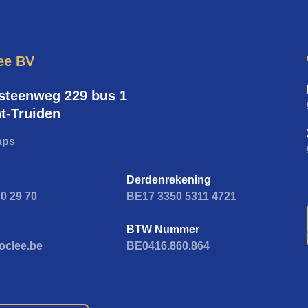
ee BV
teenweg 229 bus 1
t-Truiden
aps
Derdenrekening
70 29 70
BE17 3350 5311 4721
BTW Nummer
oclee.be
BE0416.860.864