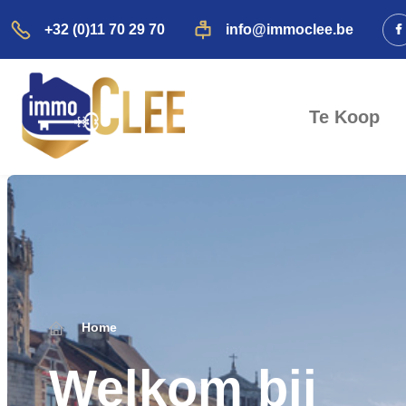
+32 (0)11 70 29 70
info@immoclee.be
Te Koop
Home
Welkom bij