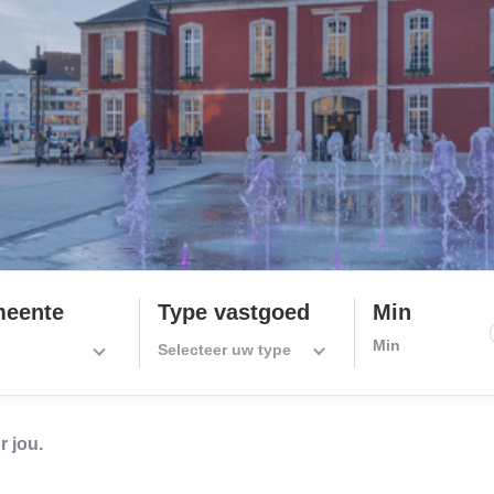
meente
Type vastgoed
Min
Selecteer uw type
 jou.