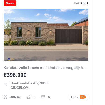
Ref:
2601
Nieuw
Karaktervolle hoeve met eindeloze mogelijkheden in het groen.
€396.000
Boekhoutstraat 5, 3890
GINGELOM
386 m²
2
5
EPC
D