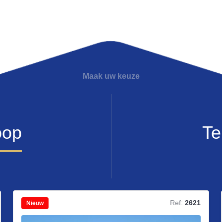
Maak uw keuze
oop
Te
Ref:
2621
Nieuw