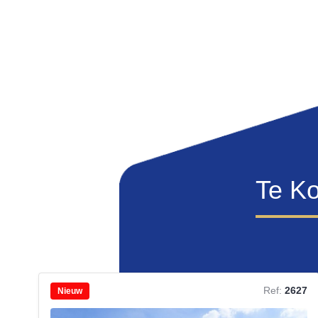
Te K
Ref:
2627
Nieuw