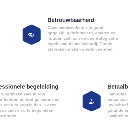
Betrouwbaarheid
Onze medewerkers zijn goed
opgeleid, geïnformeerd, ervaren en
houden zich aan de deontologische
regels van de makelaardij. Goede
afspraken maken goede vrienden.
essionele begeleiding
Betaalb
stgoedmakelaars in ons
ImmoClee 
or hebben de nodige kennis en
betaalbaa
de om u te begeleiden in deze
uw behoeft
x markt en u te begeleiden
garanderen
uw noden.
kwaliteit 