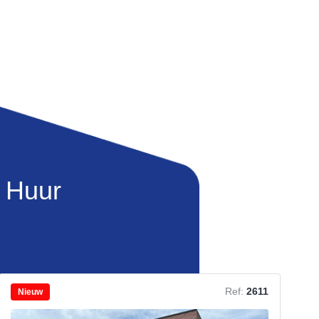
 Huur
Ref:
2611
Nieuw