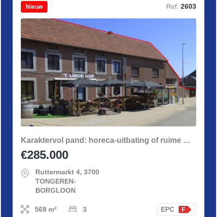
Ref:
2603
Nieuw
Karaktervol pand: horeca-uitbating of ruime woning
€285.000
Ruttermarkt 4, 3700
TONGEREN-
BORGLOON
569 m²
3
EPC
F