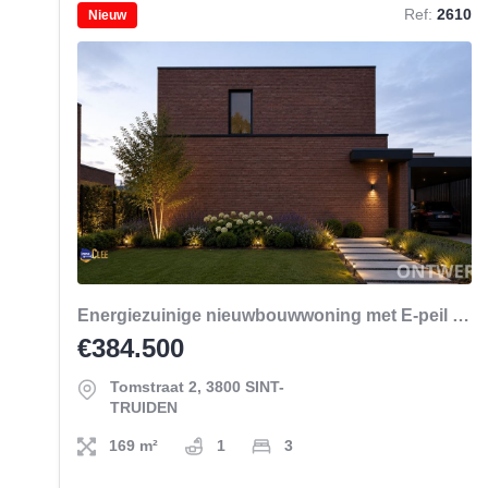
Ref:
2610
Nieuw
Energiezuinige nieuwbouwwoning met E-peil E40
€384.500
Tomstraat 2, 3800 SINT-
TRUIDEN
169 m²
1
3