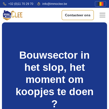
+32 (0)11 70 29 70
info@immoclee.be
Contacteer ons
Bouwsector in
het slop, het
moment om
koopjes te doen
?