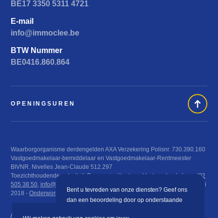
BE17 3350 5311 4721
E-mail
info@immoclee.be
BTW Nummer
BE0416.860.864
OPENINGSUREN
Waarborgorganisme derdengelden AXA Verzekering Polisnr. 730.390.160
Vastgoedmakelaar-bemiddelaar en Vastgoedmakelaar-Rentmeester
BIVNR. Nivelles Jean-Claude 512.297
Toezichthoudende autoriteit: Beroepsinstituut van Vastgoedmakelaars (
02
505 38 50
,
info@biv.be
), Luxemburgstraat 16 B te 1000 Brussel KB 29 juni
Bent u tevreden van onze diensten? Geef ons
2018 -
Onderworpen aan de deontologische code van het BIV
dan een beoordeling door op onderstaande
knop te klikken.