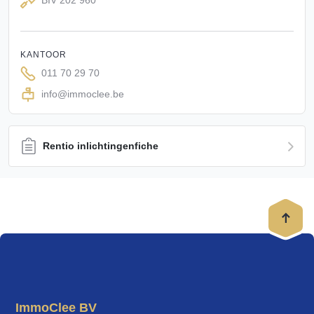
BIV 202 960
KANTOOR
011 70 29 70
info@immoclee.be
Rentio inlichtingenfiche
ImmoClee BV