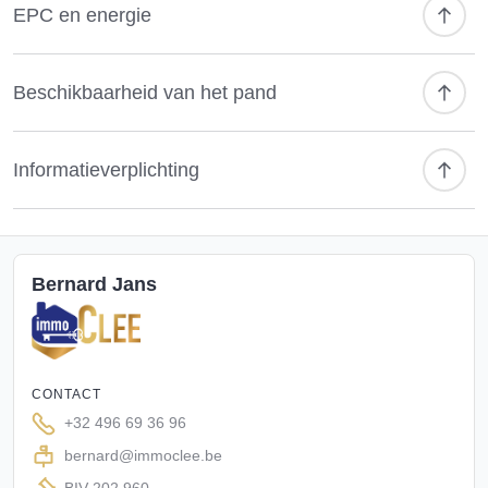
Troeven:
EPC en energie
2 bureelruimtes
Wachtzaal aanwezig
Beschikbaarheid van het pand
Aparte keuken en sanitair
Aparte inkom
Parkeergelegenheid voor de deur
Informatieverplichting
Ideaal voor medische of paramedische beroepen
Huurprijs: 1.000/maand + nutsvoorzieningen
Bernard Jans
Interesse? Neem gerust contact op voor meer informatie of
een bezichtiging.
CONTACT
+32 496 69 36 96
bernard@immoclee.be