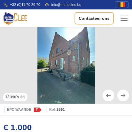
+32 (0)11 70 29 70
info@immoclee.be
Contacteer ons
13 foto’s
EPC WAARDE
Ref:
2591
F
€ 1.000