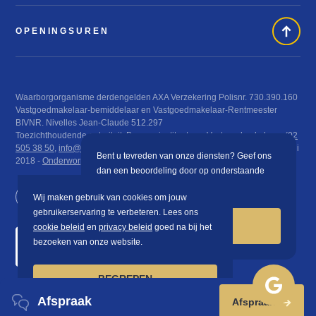
OPENINGSUREN
Waarborgorganisme derdengelden AXA Verzekering Polisnr. 730.390.160
Vastgoedmakelaar-bemiddelaar en Vastgoedmakelaar-Rentmeester
BIVNR. Nivelles Jean-Claude 512.297
Toezichthoudende autoriteit: Beroepsinstituut van Vastgoedmakelaars (
02
505 38 50
,
info@biv.be
), Luxemburgstraat 16 B te 1000 Brussel KB 29 juni
Bent u tevreden van onze diensten? Geef ons
2018 -
Onderworpen aan de deontologische code van het BIV
dan een beoordeling door op onderstaande
knop te klikken.
Wij maken gebruik van cookies om jouw
gebruikerservaring te verbeteren. Lees ons
BEOORDELEN
cookie beleid
en
privacy beleid
goed na bij het
bezoeken van onze website.
BEGREPEN
Afspraak
Afspraak