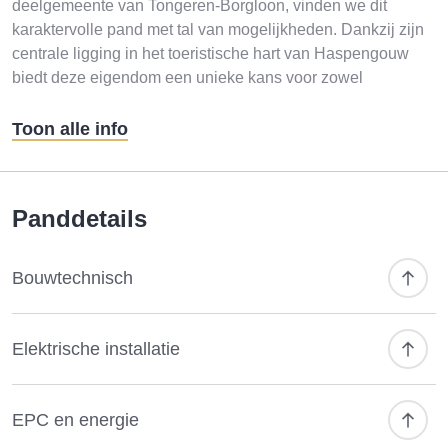
deelgemeente van Tongeren-Borgloon, vinden we dit
karaktervolle pand met tal van mogelijkheden. Dankzij zijn
centrale ligging in het toeristische hart van Haspengouw
biedt deze eigendom een unieke kans voor zowel
ondernemers als particulieren.
Bent u op zoek naar een horecazaak op een uitstekende
Toon alle info
locatie?
Of droomt u van een ruime woning die u volledig
naar eigen smaak kunt renoveren? Dit pand biedt beide
mogelijkheden!
Panddetails
Optie 1: Horeca-uitbating met
Bouwtechnisch
woonst
Het gelijkvloers is ingericht als horecazaak en beschikt
over:
Elektrische installatie
Ruime en gezellige verbruikszaal met authentieke toog
Professioneel ingerichte keuken
Aangenaam terras aan de voorzijde
EPC en energie
Uitstekende zichtbaarheid op de dorpskern