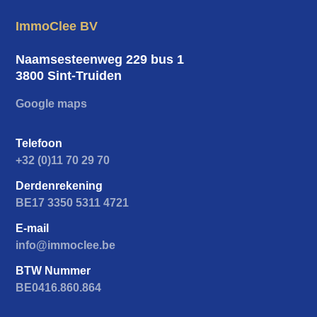
op de Ruttermarkt in Rutten?
ImmoClee BV
Contacteer ons voor meer informatie
of een bezichtiging ter plaatse.
Naamsesteenweg 229 bus 1
3800 Sint-Truiden
Bel 0485 45 67 60
Google maps
Mail valerie@immoclee.be
Telefoon
+32 (0)11 70 29 70
Derdenrekening
BE17 3350 5311 4721
E-mail
info@immoclee.be
BTW Nummer
BE0416.860.864