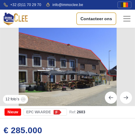
+32 (0)11 70 29 70
info@immoclee.be
Contacteer ons
12 foto’s
Nieuw
EPC WAARDE
Ref:
2603
F
€ 285.000